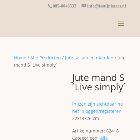
085-0046532
info@festijnkaars.nl
Home
/
Alle Producten
/
Jute tassen en manden
/ Jute
mand S ´Live simply´
Jute mand S
´Live simply´
Prijzen zijn zichtbaar na
het inloggen/registeren
22x14x26 cm
Artikelnummer:
62418
Categorieën:
Alle